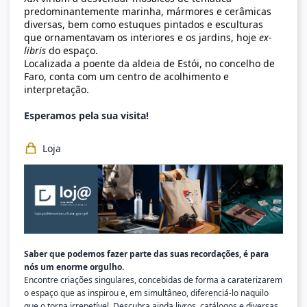
predominantemente marinha, mármores e cerâmicas
diversas, bem como estuques pintados e esculturas
que ornamentavam os interiores e os jardins, hoje
ex-
libris
do espaço.
Localizada a poente da al
deia de Estói, no concelho de
Faro, conta com um centro de acolhimento e
interpretação.
Esperamos pela sua visita!
Loja
Saber que podemos fazer parte das suas recordações, é para
nós um enorme orgulho.
Encontre criações singulares, concebidas de forma a caraterizarem
o espaço que as inspirou e, em simultâneo, diferenciá-lo naquilo
que o torna irrepetível. Descubra ainda livros, catálogos e diversas