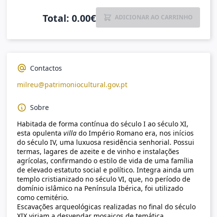
Total
:
0.00
€
ADICIONAR AO CARRINHO
Contactos
milreu@patrimoniocultural.gov.pt
Sobre
Habitada de forma contínua do século I ao século XI,
esta opulenta
villa
do Império Romano era, nos inícios
do século IV, uma luxuosa residência senhorial. Possui
termas, lagares de azeite e de vinho e instalações
agrícolas, confirmando o estilo de vida de uma família
de elevado estatuto social e político. Integra ainda um
templo cristianizado no século VI, que, no período de
domínio islâmico na Península Ibérica, foi utilizado
como cemitério.
Escavações arqueológicas realizadas no final do século
XIX viriam a desvendar mosaicos de temática